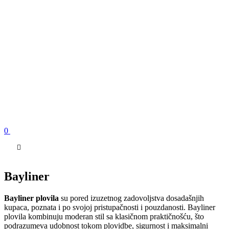
Skip
to
content
0
Bayliner
Bayliner plovila
su pored izuzetnog zadovoljstva dosadašnjih
kupaca, poznata i po svojoj pristupačnosti i pouzdanosti. Bayliner
plovila kombinuju moderan stil sa klasičnom praktičnošću, što
podrazumeva udobnost tokom plovidbe, sigurnost i maksimalni