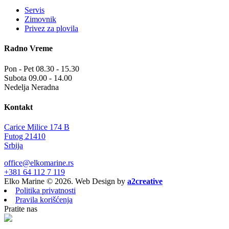
Servis
Zimovnik
Privez za plovila
Radno Vreme
Pon - Pet
08.30 - 15.30
Subota
09.00 - 14.00
Nedelja
Neradna
Kontakt
Carice Milice 174 B
Futog 21410
Srbija
office@elkomarine.rs
+381 64 112 7 119
Elko Marine © 2026. Web Design by
a2creative
Politika privatnosti
Pravila korišćenja
Pratite nas