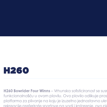
H260
H260 Bowrider Four Winns
– Vrhunska sofisticiranost se su
funkcionalnošću u ovom plovilu. Ovo plovilo odlikuje pros
platforma za plivanje na koju je izuzetno jednostavno ukrc
rekreacije preferirate sportove na vodi i krstarenje, ovo plo