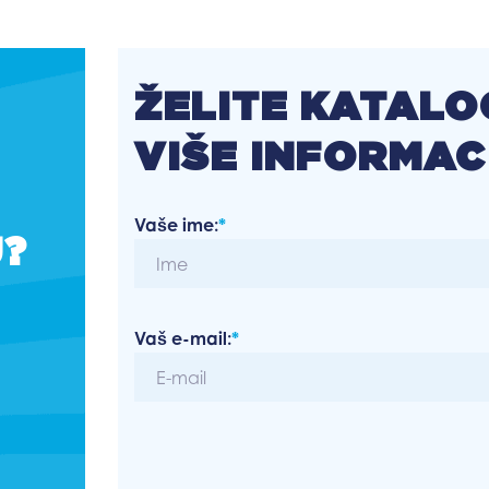
ŽELITE KATALOG
VIŠE INFORMAC
Vaše ime:
*
U?
Vaš e-mail:
*