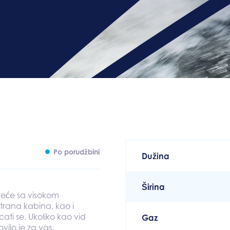
Po porudžbini
Dužina
Širina
sreće sa visokom
trana kabina, kao i
ati se. Ukoliko kao vid
Gaz
vilo je za vas.