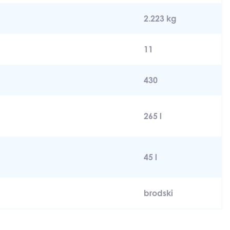
2.223 kg
11
430
265 l
45 l
brodski