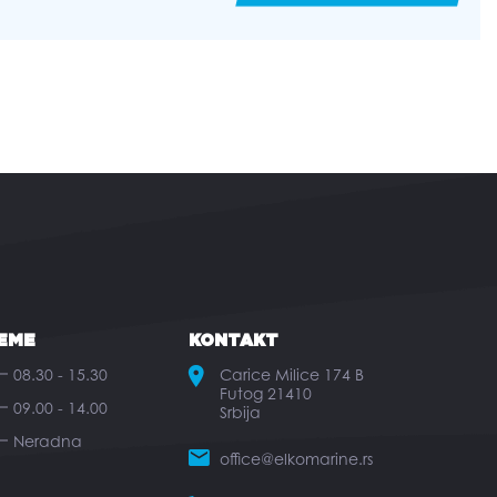
EME
KONTAKT
08.30 - 15.30
Carice Milice 174 B
Futog 21410
09.00 - 14.00
Srbija
Neradna
office@elkomarine.rs