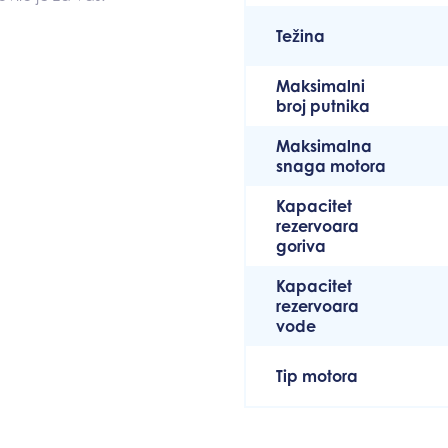
Težina
Maksimalni
broj putnika
Maksimalna
snaga motora
Kapacitet
rezervoara
goriva
Kapacitet
rezervoara
vode
Tip motora