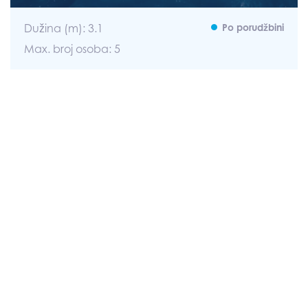
Dužina (m): 3.1
Po porudžbini
Max. broj osoba: 5