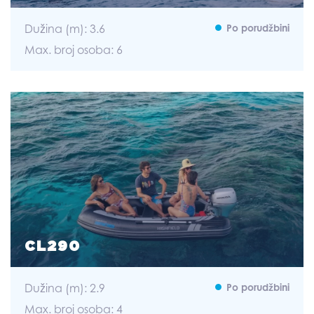
Dužina (m): 3.6
Po porudžbini
Max. broj osoba: 6
CL290
Dužina (m): 2.9
Po porudžbini
Max. broj osoba: 4