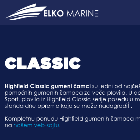
Skip
to
content
CLASSIC
Highfield Classic gumeni čamci
su jedni od najče
pomoćnih gumenih čamaca za veća plovila. U odn
Sport, plovila iz Highfield Classic serije poseduju 
standardne opreme koja se može nadograditi.
Kompletnu ponudu Highfield gumenih čamaca m
na
našem veb-sajtu
.