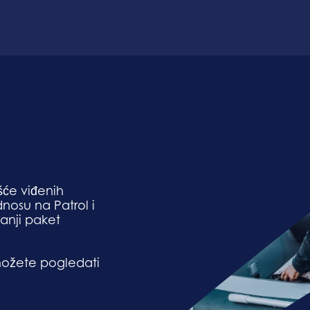
šće viđenih
osu na Patrol i
manji paket
ožete pogledati