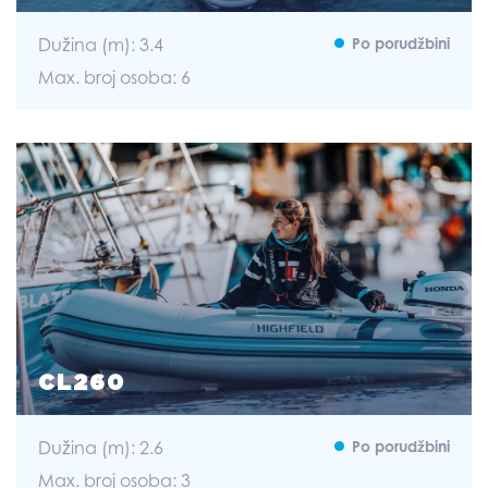
Dužina (m): 3.4
Po porudžbini
Max. broj osoba: 6
CL260
Dužina (m): 2.6
Po porudžbini
Max. broj osoba: 3