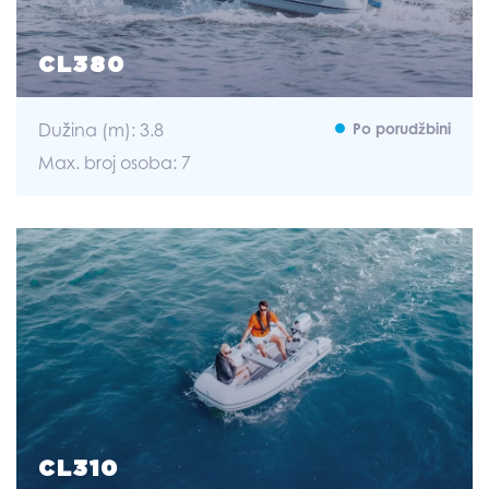
CL380
Dužina (m): 3.8
Po porudžbini
Max. broj osoba: 7
CL310