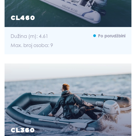
CL460
Dužina (m): 4.61
Po porudžbini
Max. broj osoba: 9
CL360