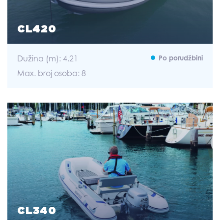
CL420
Dužina (m): 4.21
Po porudžbini
Max. broj osoba: 8
CL340