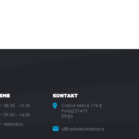
EME
KONTAKT
08.30 - 15.30
Carice Milice 174 B
Futog 21410
09.00 - 14.00
Srbija
Neradna
office@elkomarine.rs