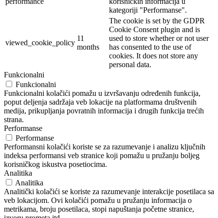
performance
korisničkih informacija u
kategoriji "Performanse".
The cookie is set by the GDPR
Cookie Consent plugin and is
11
used to store whether or not user
viewed_cookie_policy
months
has consented to the use of
cookies. It does not store any
personal data.
Funkcionalni
Funkcionalni
Funkcionalni kolačići pomažu u izvršavanju određenih funkcija,
poput deljenja sadržaja veb lokacije na platformama društvenih
medija, prikupljanja povratnih informacija i drugih funkcija trećih
strana.
Performanse
Performanse
Performansni kolačići koriste se za razumevanje i analizu ključnih
indeksa performansi veb stranice koji pomažu u pružanju boljeg
korisničkog iskustva posetiocima.
Analitika
Analitika
Analitički kolačići se koriste za razumevanje interakcije posetilaca sa
veb lokacijom. Ovi kolačići pomažu u pružanju informacija o
metrikama, broju posetilaca, stopi napuštanja početne stranice,
izvoru prometa itd.