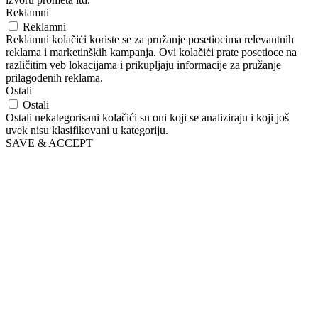
Reklamni
Reklamni
Reklamni kolačići koriste se za pružanje posetiocima relevantnih
reklama i marketinških kampanja. Ovi kolačići prate posetioce na
različitim veb lokacijama i prikupljaju informacije za pružanje
prilagođenih reklama.
Ostali
Ostali
Ostali nekategorisani kolačići su oni koji se analiziraju i koji još
uvek nisu klasifikovani u kategoriju.
SAVE & ACCEPT