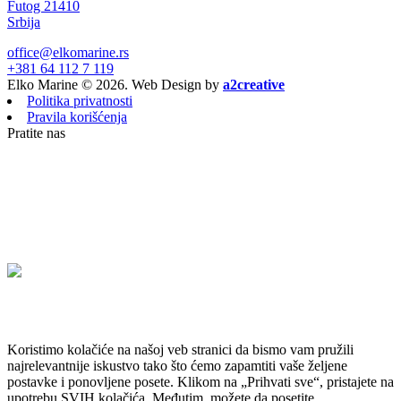
Futog 21410
Srbija
office@elkomarine.rs
+381 64 112 7 119
Elko Marine © 2026. Web Design by
a2creative
Politika privatnosti
Pravila korišćenja
Pratite nas
Koristimo kolačiće na našoj veb stranici da bismo vam pružili
najrelevantnije iskustvo tako što ćemo zapamtiti vaše željene
postavke i ponovljene posete. Klikom na „Prihvati sve“, pristajete na
upotrebu SVIH kolačića. Međutim, možete da posetite