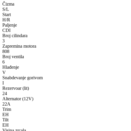
Čizma
S/L
Start
H/R
Paljenje
CDI
Broj cilindara
3
Zapremina motora
808
Broj ventila
6
Hlađenje
V
Snabdevanje gorivom
I
Rezervoar (lit)
24
Alternator (12V)
22A
Trim
EH
Tilt
EH
Visina zrcala