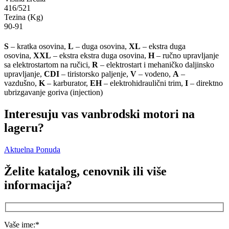
416/521
Tezina (Kg)
90-91
S
– kratka osovina,
L
– duga osovina,
XL
– ekstra duga
osovina,
XXL
– ekstra ekstra duga osovina,
H
– ručno upravljanje
sa elektrostartom na ručici,
R
– elektrostart i mehaničko daljinsko
upravljanje,
CDI
– tiristorsko paljenje,
V
– vodeno,
A
–
vazdušno,
K
– karburator,
EH
– elektrohidraulični trim,
I
– direktno
ubrizgavanje goriva (injection)
Interesuju vas vanbrodski motori na
lageru?
Aktuelna Ponuda
Želite katalog, cenovnik ili više
informacija?
Vaše ime:
*