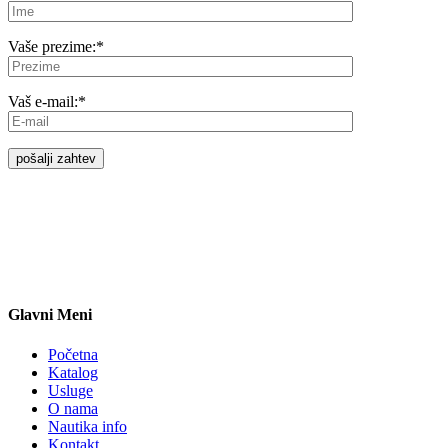
Vaše prezime:
*
Vaš e-mail:
*
Glavni Meni
Početna
Katalog
Usluge
O nama
Nautika info
Kontakt