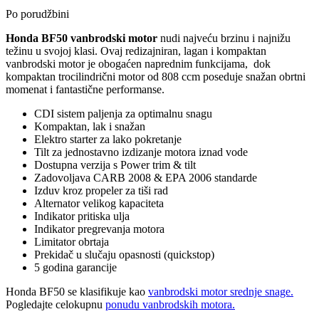
Po porudžbini
Honda BF50 vanbrodski motor
nudi najveću brzinu i najnižu
težinu u svojoj klasi. Ovaj
redizajniran, lagan i kompaktan
vanbrodski motor je obogaćen naprednim funkcijama, dok
kompaktan trocilindrični motor od 808 ccm poseduje snažan obrtni
momenat i fantastične performanse.
CDI sistem paljenja za optimalnu snagu
Kompaktan, lak i snažan
Elektro starter za lako pokretanje
Tilt za jednostavno izdizanje motora iznad vode
Dostupna verzija s Power trim & tilt
Zadovoljava CARB 2008 & EPA 2006 standarde
Izduv kroz propeler za tiši rad
Alternator velikog kapaciteta
Indikator pritiska ulja
Indikator pregrevanja motora
Limitator obrtaja
Prekidač u slučaju opasnosti (quickstop)
5 godina garancije
Honda BF50 se klasifikuje kao
vanbrodski motor srednje snage.
Pogledajte celokupnu
ponudu vanbrodskih motora.