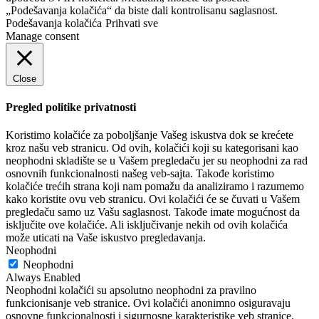
„Podešavanja kolačića“ da biste dali kontrolisanu saglasnost.
Podešavanja kolačića
Prihvati sve
Manage consent
Close
Pregled politike privatnosti
Koristimo kolačiće za poboljšanje Vašeg iskustva dok se krećete
kroz našu veb stranicu. Od ovih, kolačići koji su kategorisani kao
neophodni skladište se u Vašem pregledaču jer su neophodni za rad
osnovnih funkcionalnosti našeg veb-sajta. Takođe koristimo
kolačiće trećih strana koji nam pomažu da analiziramo i razumemo
kako koristite ovu veb stranicu. Ovi kolačići će se čuvati u Vašem
pregledaču samo uz Vašu saglasnost. Takođe imate mogućnost da
isključite ove kolačiće. Ali isključivanje nekih od ovih kolačića
može uticati na Vaše iskustvo pregledavanja.
Neophodni
Neophodni
Always Enabled
Neophodni kolačići su apsolutno neophodni za pravilno
funkcionisanje veb stranice. Ovi kolačići anonimno osiguravaju
osnovne funkcionalnosti i sigurnosne karakteristike veb stranice.