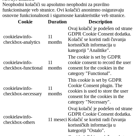
Neophodni kolačići su apsolutno neophodni za pravilno
funkcionisanje veb stranice. Ovi kolačići anonimno osiguravaju
osnovne funkcionalnosti i sigurnosne karakteristike veb stranice.
Cookie
Duration
Description
Ovaj kolačić je podešen od strane
GDPR Cookie Consent dodatka.
cookielawinfo-
11
Kolačić se koristi radi čuvanja
checkbox-analytics
months
korisničkih informacija u
kategoriji "Analitike".
The cookie is set by GDPR
cookielawinfo-
11
cookie consent to record the user
checkbox-functional
months
consent for the cookies in the
category "Functional".
This cookie is set by GDPR
Cookie Consent plugin. The
cookielawinfo-
11
cookies is used to store the user
checkbox-necessary
months
consent for the cookies in the
category "Necessary".
Ovaj kolačić je podešen od strane
GDPR Cookie Consent dodatka.
cookielawinfo-
11 meseci
Kolačić se koristi radi čuvanja
checkbox-others
korisničkih informacija u
kategoriji "Ostalo".