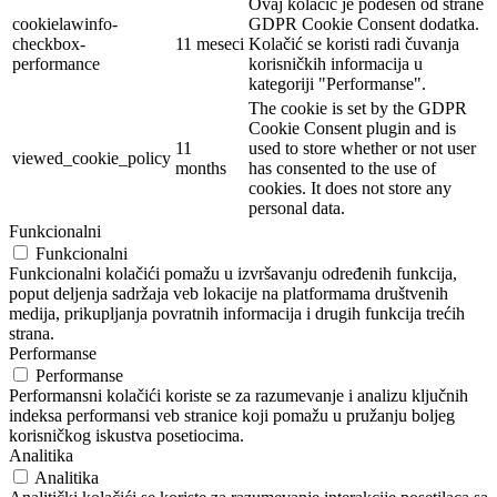
Ovaj kolačić je podešen od strane
cookielawinfo-
GDPR Cookie Consent dodatka.
checkbox-
11 meseci
Kolačić se koristi radi čuvanja
performance
korisničkih informacija u
kategoriji "Performanse".
The cookie is set by the GDPR
Cookie Consent plugin and is
11
used to store whether or not user
viewed_cookie_policy
months
has consented to the use of
cookies. It does not store any
personal data.
Funkcionalni
Funkcionalni
Funkcionalni kolačići pomažu u izvršavanju određenih funkcija,
poput deljenja sadržaja veb lokacije na platformama društvenih
medija, prikupljanja povratnih informacija i drugih funkcija trećih
strana.
Performanse
Performanse
Performansni kolačići koriste se za razumevanje i analizu ključnih
indeksa performansi veb stranice koji pomažu u pružanju boljeg
korisničkog iskustva posetiocima.
Analitika
Analitika