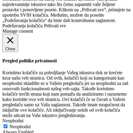
najrelevantnije iskustvo tako što ćemo zapamtiti vaše željene
postavke i ponovljene posete. Klikom na „Prihvati sve“, pristajete na
upotrebu SVIH kolačića. Međutim, možete da posetite
„Podešavanja kolačića“ da biste dali kontrolisanu saglasnost.
Podešavanja kolačića
Prihvati sve
Manage consent
Close
Pregled politike privatnosti
Koristimo kolačiće za poboljšanje Vašeg iskustva dok se krećete
kroz našu veb stranicu. Od ovih, kolačići koji su kategorisani kao
neophodni skladište se u Vašem pregledaču jer su neophodni za rad
osnovnih funkcionalnosti našeg veb-sajta. Takođe koristimo
kolačiće trećih strana koji nam pomažu da analiziramo i razumemo
kako koristite ovu veb stranicu. Ovi kolačići će se čuvati u Vašem
pregledaču samo uz Vašu saglasnost. Takođe imate mogućnost da
isključite ove kolačiće. Ali isključivanje nekih od ovih kolačića
može uticati na Vaše iskustvo pregledavanja.
Neophodni
Neophodni
Always Enabled