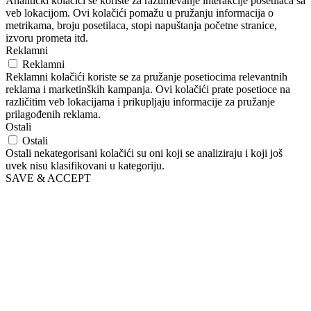
Analitički kolačići se koriste za razumevanje interakcije posetilaca sa
veb lokacijom. Ovi kolačići pomažu u pružanju informacija o
metrikama, broju posetilaca, stopi napuštanja početne stranice,
izvoru prometa itd.
Reklamni
Reklamni
Reklamni kolačići koriste se za pružanje posetiocima relevantnih
reklama i marketinških kampanja. Ovi kolačići prate posetioce na
različitim veb lokacijama i prikupljaju informacije za pružanje
prilagođenih reklama.
Ostali
Ostali
Ostali nekategorisani kolačići su oni koji se analiziraju i koji još
uvek nisu klasifikovani u kategoriju.
SAVE & ACCEPT