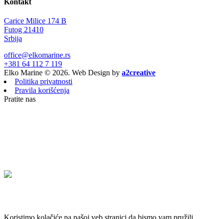
Kontakt
Carice Milice 174 B
Futog 21410
Srbija
office@elkomarine.rs
+381 64 112 7 119
Elko Marine © 2026. Web Design by
a2creative
Politika privatnosti
Pravila korišćenja
Pratite nas
Koristimo kolačiće na našoj veb stranici da bismo vam pružili