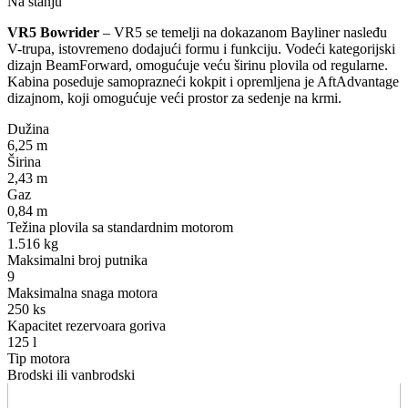
Na stanju
VR5 Bowrider
– VR5 se temelji na dokazanom Bayliner nasleđu
V-trupa, istovremeno dodajući formu i funkciju. Vodeći kategorijski
dizajn BeamForward, omogućuje veću širinu plovila od regularne.
Kabina poseduje samoprazneći kokpit i opremljena je AftAdvantage
dizajnom, koji omogućuje veći prostor za sedenje na krmi.
Dužina
6,25 m
Širina
2,43 m
Gaz
0,84 m
Težina plovila sa standardnim motorom
1.516 kg
Maksimalni broj putnika
9
Maksimalna snaga motora
250 ks
Kapacitet rezervoara goriva
125 l
Tip motora
Brodski ili vanbrodski