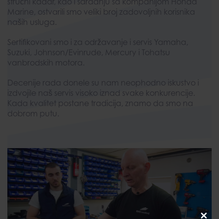
stručni kadar, kao i saradnju sa kompanijom Honda
Marine, ostvarili smo veliki broj zadovoljnih korisnika
naših usluga.
Sertifikovani smo i za održavanje i servis Yamaha,
Suzuki, Johnson/Evinrude, Mercury i Tohatsu
vanbrodskih motora.
Decenije rada donele su nam neophodno iskustvo i
izdvojile naš servis visoko iznad svake konkurencije.
Kada kvalitet postane tradicija, znamo da smo na
dobrom putu.