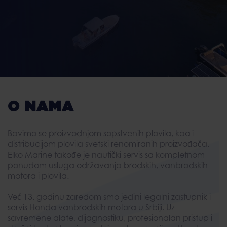
O NAMA
Bavimo se proizvodnjom sopstvenih plovila, kao i
distribucijom plovila svetski renomiranih proizvođača.
Elko Marine takođe je nautički servis sa kompletnom
ponudom usluga održavanja brodskih, vanbrodskih
motora i plovila.
Već 13. godinu zaredom smo jedini legalni zastupnik i
servis Honda vanbrodskih motora u Srbiji. Uz
savremene alate, dijagnostiku, profesionalan pristup i