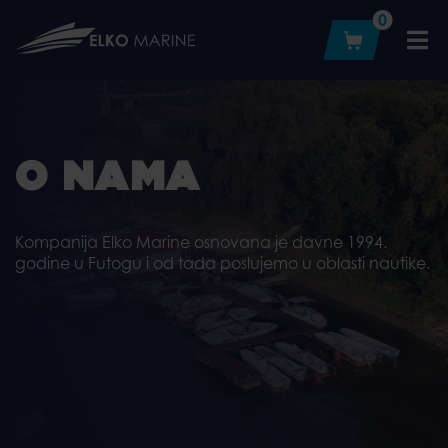
Skip
0
to
content
O NAMA
Kompanija Elko Marine osnovana je davne 1994.
godine u Futogu i od tada poslujemo u oblasti nautike.