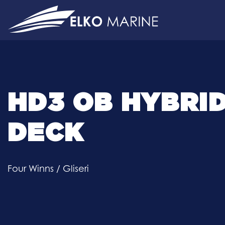
Skip
to
content
HD3 OB HYBRI
DECK
Four Winns
/
Gliseri