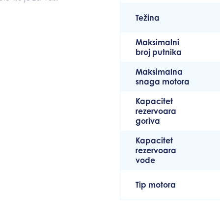
Težina
Maksimalni
broj putnika
Maksimalna
snaga motora
Kapacitet
rezervoara
goriva
Kapacitet
rezervoara
vode
Tip motora