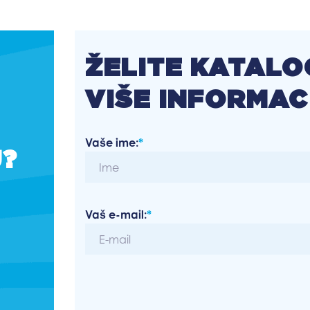
ŽELITE KATALOG
VIŠE INFORMAC
Vaše ime:
*
U?
Vaš e-mail:
*