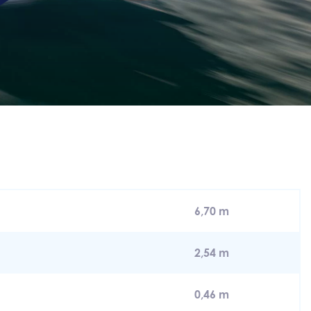
6,70 m
2,54 m
0,46 m