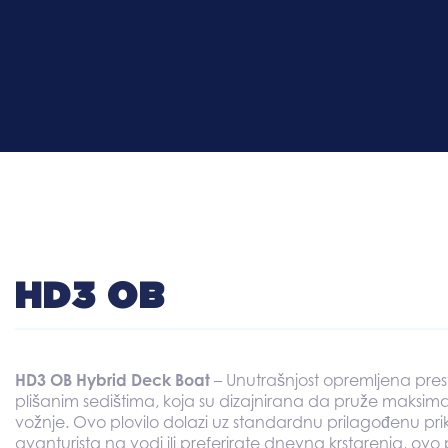
HD3 OB
HD3 OB Hybrid Deck Boat
– Unutrašnjost opremljena pres
plišanim sedištima, koja su dizajnirana da pruže maksima
vožnje. Ovo plovilo dolazi uz standardnu prilagođenu priko
avanturista na vodi ili preferirate dnevna krstarenja, ovo p