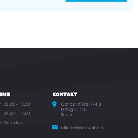
EME
KONTAKT
08.30 - 15.30
Carice Milice 174 B
Futog 21410
09.00 - 14.00
Srbija
Neradna
office@elkomarine.rs