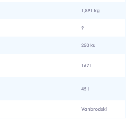
1,891 kg
9
250 ks
167 l
45 l
Vanbrodski