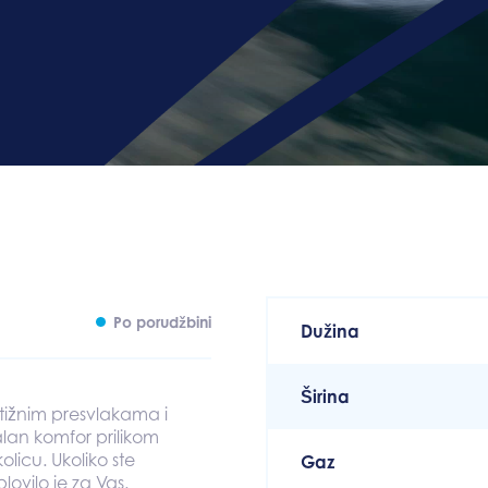
Po porudžbini
Dužina
Širina
tižnim presvlakama i
lan komfor prilikom
licu. Ukoliko ste
Gaz
lovilo je za Vas.