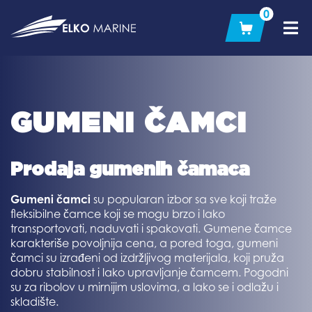
Skip
0
to
content
GUMENI ČAMCI
Prodaja gumenih čamaca
Gumeni čamci
su popularan izbor sa sve koji traže
fleksibilne čamce koji se mogu brzo i lako
transportovati, naduvati i spakovati. Gumene čamce
karakteriše povoljnija cena, a pored toga, gumeni
čamci su izrađeni od izdržljivog materijala, koji pruža
dobru stabilnost i lako upravljanje čamcem. Pogodni
su za ribolov u mirnijim uslovima, a lako se i odlažu i
skladište.