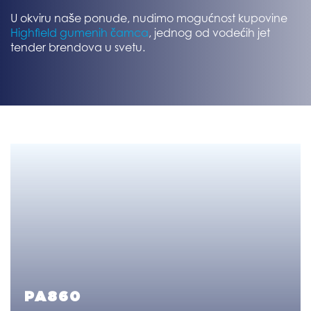
U okviru naše ponude, nudimo mogućnost kupovine
Highfield gumenih čamca
, jednog od vodećih jet
tender brendova u svetu.
PA860