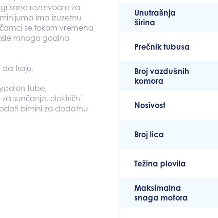
tegrisane rezervoare za
Unutrašnja
uminijuma ima izuzetnu
širina
eni čamci se tokom vremena
 posle mnogo godina
Prečnik tubusa
 da traju.
Broj vazdušnih
komora
ypalon tube,
a sunčanje, električni
Nosivost
dodati bimini za dodatnu
Broj lica
Težina plovila
Maksimalna
snaga motora