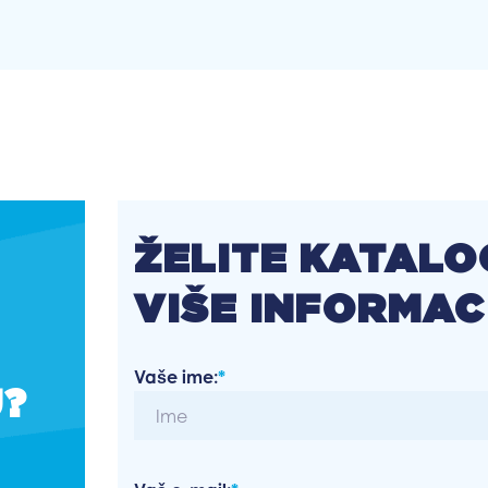
ŽELITE KATALOG
VIŠE INFORMAC
Vaše ime:
*
U?