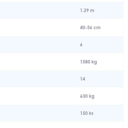
1.29 m
40-56 cm
6
1580 kg
14
630 kg
150 ks