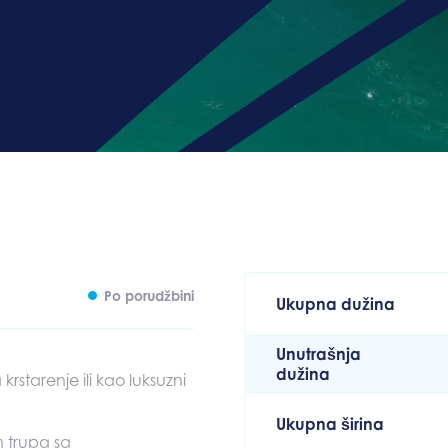
Po porudžbini
Ukupna dužina
Unutrašnja
dužina
krstarenje ili kao luksuzni
Ukupna širina
 trupa sa