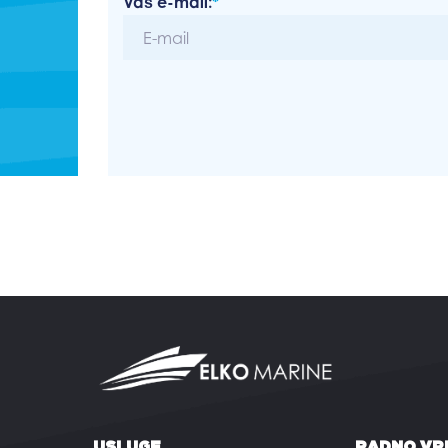
Vaš e-mail:
*
USLUGE
RADNO VR