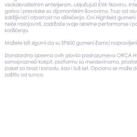
visokokvalitetnim enterijerom, uključujući EVA tikovinu, in
gorivo i presvlake sa dijamantskim šavovima. Trup od al
izdržljivost i otpornost na oštećenja. Ovi Highfield gum
neće raslojavati, zadržaće svoje okretne performanse i
korišćenja.
Možete biti sigurni da su SP600 gumeni čamci napravljeni
Standardna oprema ovih plovila podrazumeva ORCA H
samoprazneći kokpit, platformu sa merdevinama, prostor z
paket za brod i konzolu, kao i tuš set. Opciono se može 
zaštitu od sunca.