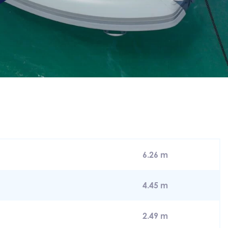
6.26 m
4.45 m
2.49 m