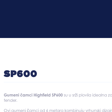
SP600
Gumeni čamci Highfield SP600
su u srži
plovila idealna za 
tender.
Ovi gumeni čamci od 6 metara kombinuju vrhunski dizajn