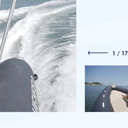
1
/
17