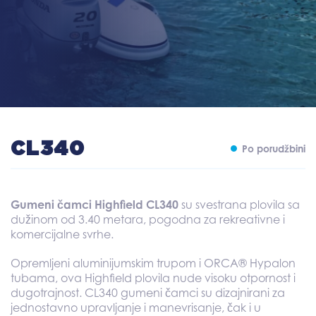
CL340
Po porudžbini
Gumeni
čamci
Highfield CL340
su
svestrana
plovila
sa
dužinom
od 3.40
metara
,
pogodna
za
rekreativne
i
komercijalne
svrhe
.
Opremljeni
aluminijumskim
trupom
i
ORCA® Hypalon
tubama
,
ova
Highfield
plovila
nude
visoku
otpornost
i
dugotrajnost
.
CL340
gumeni čamci su
dizajnirani
za
jednostavno
upravljanje
i
manevrisanje
,
čak
i
u