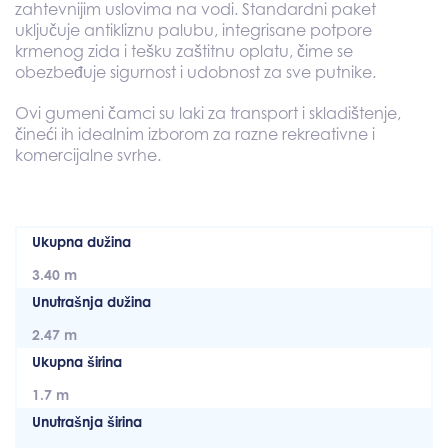
zahtevnijim
uslovima
na
vodi
.
Standardni
paket
uključuje
antikliznu
palubu
,
integrisane
potpore
krmenog
zida
i
tešku
zaštitnu
oplatu
,
čime
se
obezbeđuje
sigurnost
i
udobnost
za
sve
putnike
.
Ovi
gumeni
čamci
su
laki
za transport
i
skladištenje
,
čineći
ih
idealnim
izborom
za
razne
rekreativne
i
komercijalne
svrhe
.
Ukupna dužina
3.40 m
Unutrašnja dužina
2.47 m
Ukupna širina
1.7 m
Unutrašnja širina