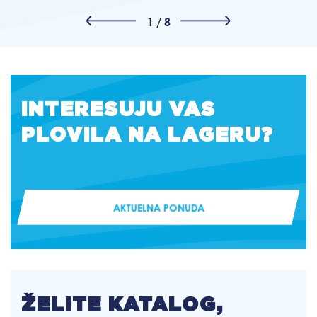
1
/
8
INTERESUJU VAS
PLOVILA NA LAGERU?
AKTUELNA PONUDA
ŽELITE KATALOG,