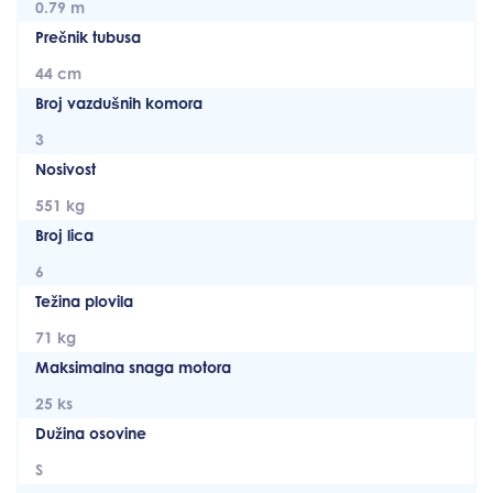
0.79 m
Prečnik tubusa
44 cm
Broj vazdušnih komora
3
Nosivost
551 kg
Broj lica
6
Težina plovila
71 kg
Maksimalna snaga motora
25 ks
Dužina osovine
S