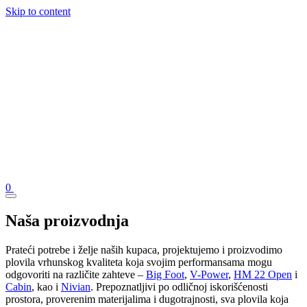
Skip to content
0
Naša proizvodnja
Prateći potrebe i želje naših kupaca, projektujemo i proizvodimo
plovila vrhunskog kvaliteta koja svojim performansama mogu
odgovoriti na različite zahteve –
Big Foot
,
V-Power
,
HM 22 Open
i
Cabin
, kao i
Nivian
. Prepoznatljivi po odličnoj iskorišćenosti
prostora, proverenim materijalima i dugotrajnosti, sva plovila koja