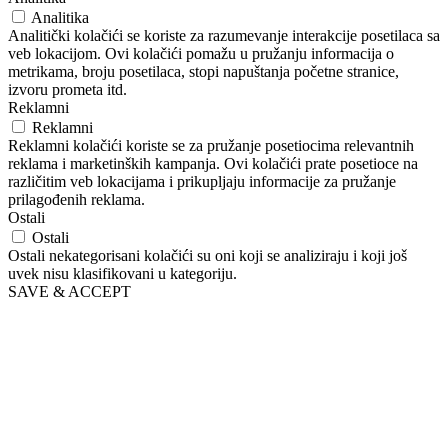
Analitika
Analitički kolačići se koriste za razumevanje interakcije posetilaca sa
veb lokacijom. Ovi kolačići pomažu u pružanju informacija o
metrikama, broju posetilaca, stopi napuštanja početne stranice,
izvoru prometa itd.
Reklamni
Reklamni
Reklamni kolačići koriste se za pružanje posetiocima relevantnih
reklama i marketinških kampanja. Ovi kolačići prate posetioce na
različitim veb lokacijama i prikupljaju informacije za pružanje
prilagođenih reklama.
Ostali
Ostali
Ostali nekategorisani kolačići su oni koji se analiziraju i koji još
uvek nisu klasifikovani u kategoriju.
SAVE & ACCEPT