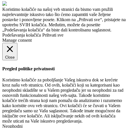
Koristimo kolačiće na našoj veb stranici da bismo vam pružili
najrelevantnije iskustvo tako što ćemo zapamtiti vaše željene
postavke i ponovljene posete. Klikom na „Prihvati sve“, pristajete na
upotrebu SVIH kolačića. Međutim, možete da posetite
„Podešavanja kolačića“ da biste dali kontrolisanu saglasnost.
Podešavanja kolačića
Prihvati sve
Manage consent
Close
Pregled politike privatnosti
Koristimo kolačiće za poboljšanje Vašeg iskustva dok se krećete
kroz našu veb stranicu. Od ovih, kolačići koji su kategorisani kao
neophodni skladište se u Vašem pregledaču jer su neophodni za rad
osnovnih funkcionalnosti našeg veb-sajta. Takođe koristimo
kolačiće trećih strana koji nam pomažu da analiziramo i razumemo
kako koristite ovu veb stranicu. Ovi kolačići će se čuvati u Vašem
pregledaču samo uz Vašu saglasnost. Takođe imate mogućnost da
isključite ove kolačiće. Ali isključivanje nekih od ovih kolačića
može uticati na Vaše iskustvo pregledavanja.
Neophodni