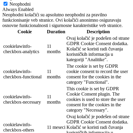
Neophodni
Always Enabled
Neophodni kolačići su apsolutno neophodni za pravilno
funkcionisanje veb stranice. Ovi kolačići anonimno osiguravaju
osnovne funkcionalnosti i sigurnosne karakteristike veb stranice.
Cookie
Duration
Description
Ovaj kolačić je podešen od strane
GDPR Cookie Consent dodatka.
cookielawinfo-
11
Kolačić se koristi radi čuvanja
checkbox-analytics
months
korisničkih informacija u
kategoriji "Analitike".
The cookie is set by GDPR
cookielawinfo-
11
cookie consent to record the user
checkbox-functional
months
consent for the cookies in the
category "Functional".
This cookie is set by GDPR
Cookie Consent plugin. The
cookielawinfo-
11
cookies is used to store the user
checkbox-necessary
months
consent for the cookies in the
category "Necessary".
Ovaj kolačić je podešen od strane
GDPR Cookie Consent dodatka.
cookielawinfo-
11 meseci
Kolačić se koristi radi čuvanja
checkbox-others
korisničkih informacija u