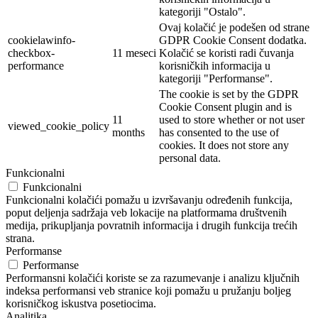
kategoriji "Ostalo".
Ovaj kolačić je podešen od strane
cookielawinfo-
GDPR Cookie Consent dodatka.
checkbox-
11 meseci
Kolačić se koristi radi čuvanja
performance
korisničkih informacija u
kategoriji "Performanse".
The cookie is set by the GDPR
Cookie Consent plugin and is
11
used to store whether or not user
viewed_cookie_policy
months
has consented to the use of
cookies. It does not store any
personal data.
Funkcionalni
Funkcionalni
Funkcionalni kolačići pomažu u izvršavanju određenih funkcija,
poput deljenja sadržaja veb lokacije na platformama društvenih
medija, prikupljanja povratnih informacija i drugih funkcija trećih
strana.
Performanse
Performanse
Performansni kolačići koriste se za razumevanje i analizu ključnih
indeksa performansi veb stranice koji pomažu u pružanju boljeg
korisničkog iskustva posetiocima.
Analitika