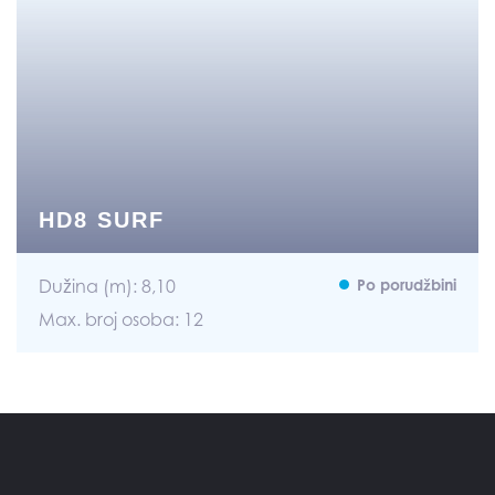
HD8 SURF
Dužina (m): 8,10
Po porudžbini
Max. broj osoba: 12