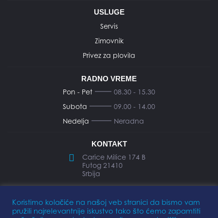
USLUGE
Servis
Zimovnik
Privez za plovila
RADNO VREME
Pon - Pet
08.30 - 15.30
Subota
09.00 - 14.00
Nedelja
Neradna
KONTAKT
Carice Milice 174 B
Futog 21410
Srbija
office@elkomarine.rs
Koristimo kolačiće na našoj veb stranici da bismo vam
pružili najrelevantnije iskustvo tako što ćemo zapamtiti
+381 64 112 7 119