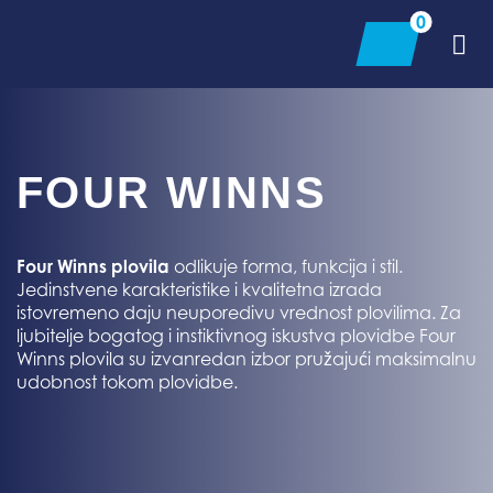
Skip
0
to
content
FOUR WINNS
Four Winns plovila
odlikuje forma, funkcija i stil.
Jedinstvene karakteristike i kvalitetna izrada
istovremeno daju neuporedivu vrednost plovilima. Za
ljubitelje bogatog i instiktivnog iskustva plovidbe Four
Winns plovila su izvanredan izbor pružajući maksimalnu
udobnost tokom plovidbe.