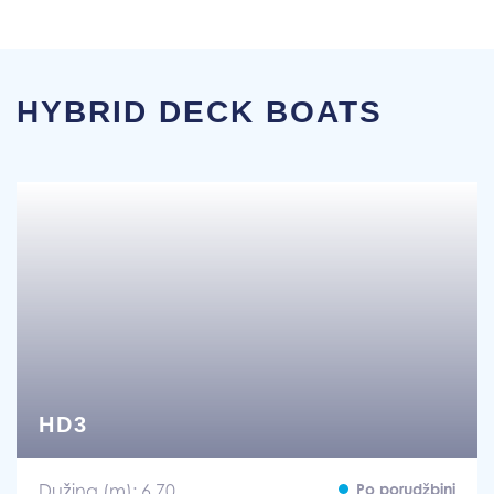
HYBRID DECK BOATS
HD3
Dužina (m): 6,70
Po porudžbini