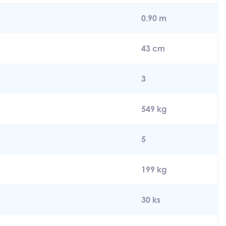
0.90 m
43 cm
3
549 kg
5
199 kg
30 ks