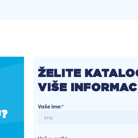
ŽELITE KATALOG
VIŠE INFORMAC
Vaše ime:
*
U?