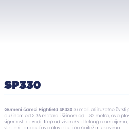
SP330
Gumeni čamci Highfield SP330
su mali, ali izuzetno čvrst
dužinom od 3.36 metara i širinom od 1.82 metra, ova
plov
sigurnost na vodi. Trup od visokokvalitetnog aluminijum
stepeni, omogućava plovidbu i po najtežim uslovima.