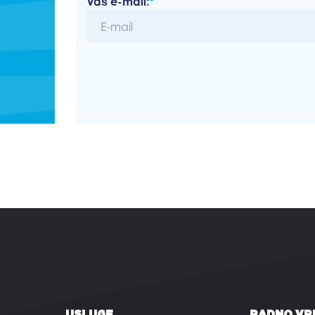
Vaš e-mail:
*
USLUGE
RADNO VR