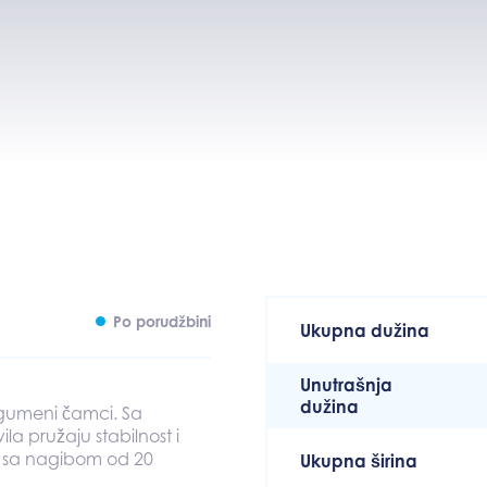
Po porudžbini
Ukupna dužina
Unutrašnja
dužina
i gumeni čamci. Sa
ila pružaju stabilnost i
a, sa nagibom od 20
Ukupna širina