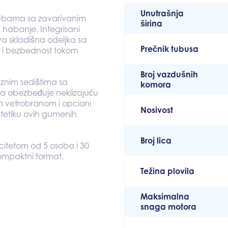
Unutrašnja
tubama sa zavarivanim
širina
a habanje. Integrisani
uva skladišna odeljka sa
Prečnik tubusa
u i bezbednost tokom
Broj vazdušnih
znim sedištima sa
komora
ja obezbeđuje neklizajuću
im vetrobranom i opcioni
Nosivost
stetiku ovih gumenih
Broj lica
citetom od 5 osoba i 30
ompaktni format.
Težina plovila
Maksimalna
snaga motora