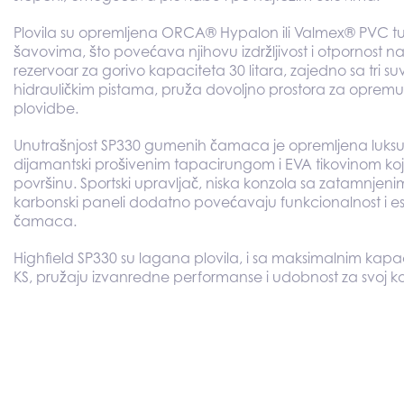
Plovila su opremljena ORCA® Hypalon ili Valmex® PVC 
šavovima, što povećava njihovu izdržljivost i otpornost n
rezervoar za gorivo kapaciteta 30 litara, zajedno sa tri s
hidrauličkim pistama, pruža dovoljno prostora za oprem
plovidbe.
Unutrašnjost SP330 gumenih čamaca je opremljena luksu
dijamantski prošivenim tapacirungom i EVA tikovinom ko
površinu. Sportski upravljač, niska konzola sa zatamnjen
karbonski paneli dodatno povećavaju funkcionalnost i e
čamaca.
Highfield SP330 su lagana plovila, i sa maksimalnim kapa
KS, pružaju izvanredne performanse i udobnost za svoj k