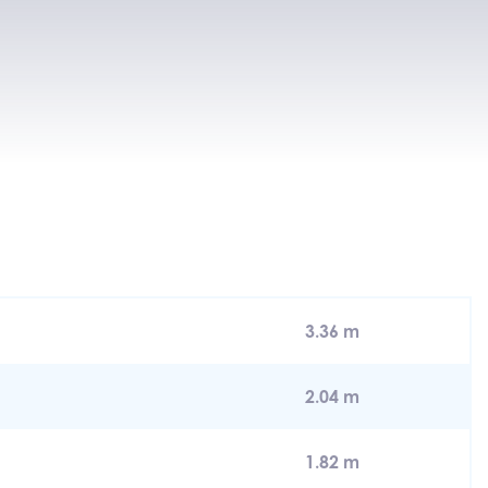
3.36 m
2.04 m
1.82 m