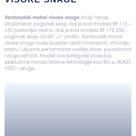
Vanbrodski motori visoke snage
imaju tanak,
izbalansiran pogonski sklop, koji je kod modela BF 115 –
150 postavljen redno, dok je kod modela BF 175-250,
pogonski sklop od 60° „v“ profila. Vanbrodski motori
visoke snage nude izuzetan obrtni momenat, vrhunsku
brzinu i ukupne performanse svetske klase, pouzdanost
i dugovečnost. Modeli ove kategorije poseduju
ekskluzivne Honda Marine tehnologije kao što su BLAST,
VTEC i druge.