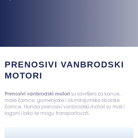
PRENOSIVI VANBRODSKI
MOTORI
Prenosivi vanbrodski motori
su savršeni za kanue,
male čamce, gumenjake i aluminijumske ribarske
čamce. Honda prenosivi vanbrodski motori su mali i
lagani i lako se mogu transportovati.