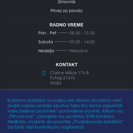
Zimovnik
Privez za plovila
RADNO VREME
Pon - Pet
08.30 - 15.30
Subota
09.00 - 14.00
Nedelja
Neradna
KONTAKT
Carice Milice 174 B
Futog 21410
Srbija
office@elkomarine.rs
Koristimo kolačiće na našoj veb stranici da bismo vam
pružili najrelevantnije iskustvo tako što ćemo zapamtiti
+381 64 112 7 119
vaše željene postavke i ponovljene posete. Klikom na
„Prihvati sve“, pristajete na upotrebu SVIH kolačića.
Međutim, možete da posetite „Podešavanja kolačića“
da biste dali kontrolisanu saglasnost.
Politika privatnosti
Pravila korišćenja