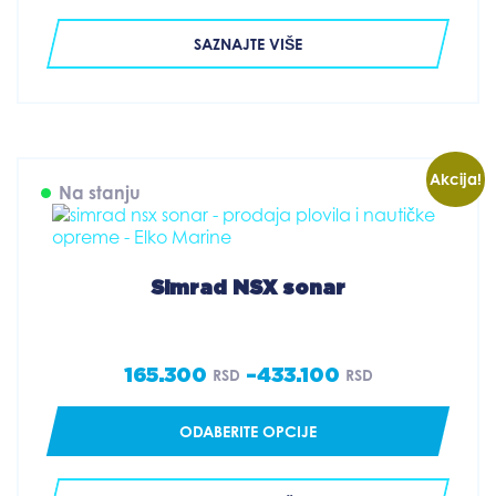
SAZNAJTE VIŠE
Akcija!
Na stanju
Simrad NSX sonar
165.300
–
433.100
RSD
RSD
Price
range:
ODABERITE OPCIJE
165.300 RSD
through