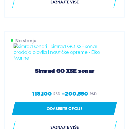
SAZNAJTE VIŠE
433.100 RSD
Na stanju
Simrad GO XSE sonar
118.100
–
200.550
RSD
RSD
Price
range:
ODABERITE OPCIJE
118.100 RSD
through
SAZNAJTE VIŠE