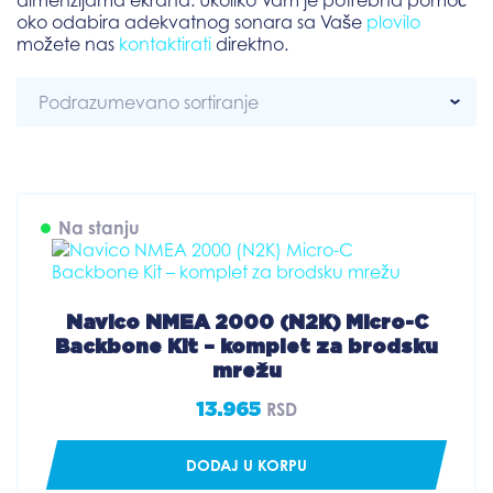
dimenzijama ekrana. Ukoliko Vam je potrebna pomoć
oko odabira adekvatnog sonara sa Vaše
plovilo
možete nas
kontaktirati
direktno.
Na stanju
Navico NMEA 2000 (N2K) Micro-C
Backbone Kit – komplet za brodsku
mrežu
13.965
RSD
DODAJ U KORPU