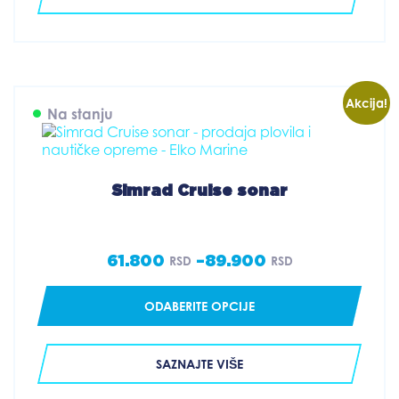
200.550 RSD
Akcija!
Na stanju
Simrad Cruise sonar
61.800
–
89.900
RSD
RSD
Price
range:
ODABERITE OPCIJE
61.800 RSD
through
SAZNAJTE VIŠE
89.900 RSD