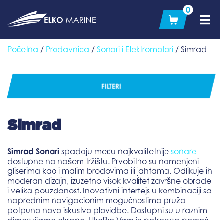
Skip
0
to
content
Početna
/
Prodavnica
/
Sonari i Elektromotori
/ Simrad
FILTERI
Simrad
Simrad Sonari
spadaju među najkvalitetnije
sonare
dostupne na našem tržištu. Prvobitno su namenjeni
gliserima kao i malim brodovima ili jahtama. Odlikuje ih
moderan dizajn, izuzetno visok kvalitet završne obrade
i velika pouzdanost. Inovativni interfejs u kombinaciji sa
naprednim navigacionim mogućnostima pruža
potpuno novo iskustvo plovidbe. Dostupni su u raznim