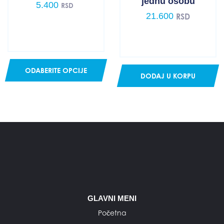
jednu osobu
5.400
RSD
21.600
RSD
ODABERITE OPCIJE
DODAJ U KORPU
GLAVNI MENI
Početna