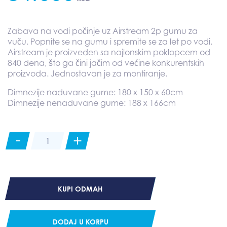
Zabava na vodi počinje uz Airstream 2p gumu za
vuču. Popnite se na gumu i spremite se za let po vodi.
Airstream je proizveden sa najlonskim poklopcem od
840 dena, što ga čini jačim od većine konkurentskih
proizvoda. Jednostavan je za montiranje.
Dimnezije naduvane gume: 180 x 150 x 60cm
Dimnezije nenaduvane gume: 188 x 166cm
-
+
JOBE
Airstream
2P
guma
za
vuču
KUPI ODMAH
za
2
osobe
DODAJ U KORPU