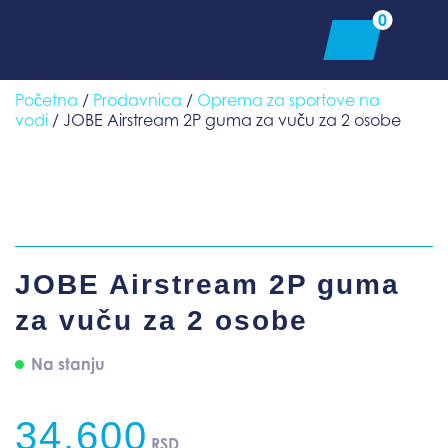
Skip
0
to
content
Početna
/
Prodavnica
/
Oprema za sportove na
vodi
/ JOBE Airstream 2P guma za vuču za 2 osobe
JOBE Airstream 2P guma
za vuču za 2 osobe
Na stanju
34.600
RSD