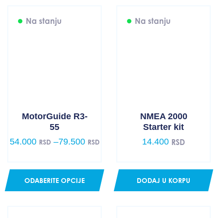
Na stanju
Na stanju
MotorGuide R3-
NMEA 2000
55
Starter kit
54.000
–
79.500
14.400
RSD
RSD
RSD
Price
range:
54.000 RSD
through
ODABERITE OPCIJE
DODAJ U KORPU
79.500 RSD