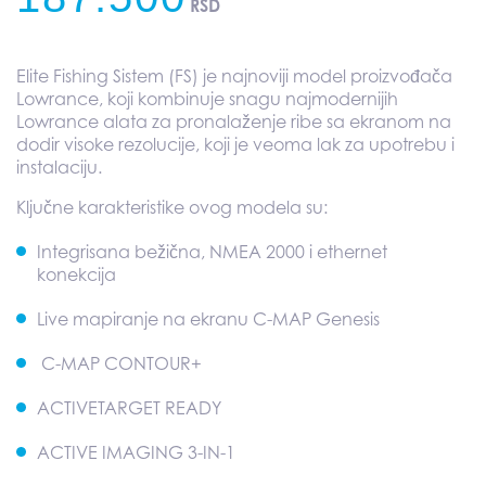
RSD
range:
Elite Fishing Sistem (FS) je najnoviji model proizvođača
135.000 RS
Lowrance, koji kombinuje snagu najmodernijih
Lowrance alata za pronalaženje ribe sa ekranom na
through
dodir visoke rezolucije, koji je veoma lak za upotrebu i
instalaciju.
187.500 RS
Ključne karakteristike ovog modela su:
Integrisana bežična, NMEA 2000 i ethernet
konekcija
Live mapiranje na ekranu C-MAP Genesis
C-MAP CONTOUR+
ACTIVETARGET READY
ACTIVE IMAGING 3-IN-1