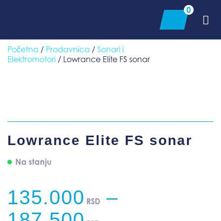
Skip
0
to
content
Početna
/
Prodavnica
/
Sonari i
Elektromotori
/ Lowrance Elite FS sonar
Lowrance Elite FS sonar
Na stanju
135.000
–
RSD
Price
187.500