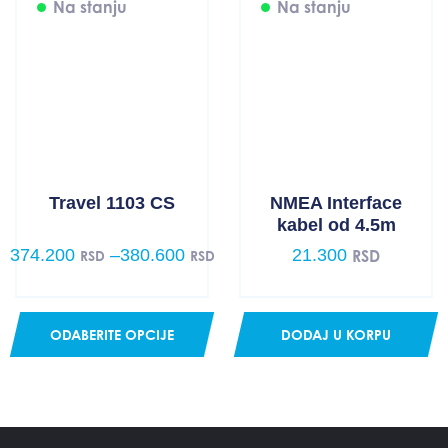
Na stanju
Na stanju
Travel 1103 CS
NMEA Interface
kabel od 4.5m
374.200
–
380.600
21.300
RSD
RSD
RSD
Price
range:
374.200 RSD
through
ODABERITE OPCIJE
DODAJ U KORPU
380.600 RSD