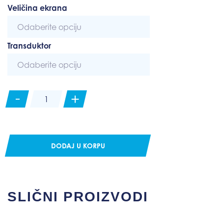
Veličina ekrana
Transduktor
-
Lowrance
+
Elite
FS
sonar
količina
DODAJ U KORPU
SLIČNI PROIZVODI