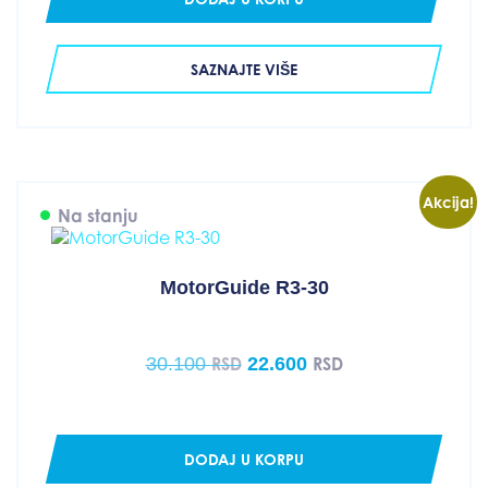
SAZNAJTE VIŠE
Akcija!
Na stanju
MotorGuide R3-30
Original
Current
30.100
22.600
RSD
RSD
price
price
was:
is:
30.100 RSD.
22.600 RSD.
DODAJ U KORPU