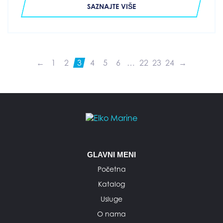
SAZNAJTE VIŠE
←
1
2
3
4
5
6
…
22
23
24
→
GLAVNI MENI
Početna
Katalog
Usluge
O nama