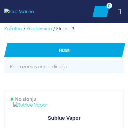
Skip
0
to
content
Početna
/
Prodavnica
/ Strana 3
FILTERI
Na stanju
Sublue Vapor