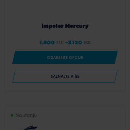
Impeler Mercury
1.800
–
3.120
RSD
RSD
Price
range:
ODABERITE OPCIJE
1.800 RSD
through
SAZNAJTE VIŠE
3.120 RSD
Na stanju