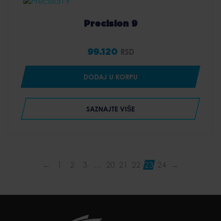
Precision 9
99.120
RSD
DODAJ U KORPU
SAZNAJTE VIŠE
←
1
2
3
…
20
21
22
23
24
→