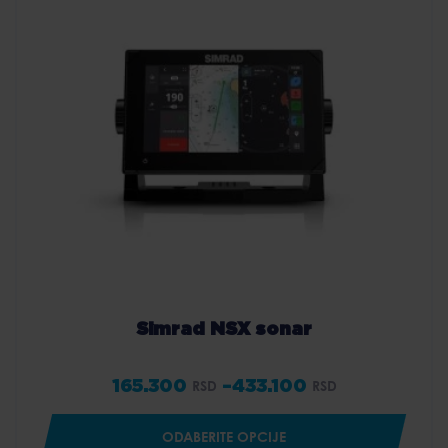
Simrad NSX sonar
165.300
–
433.100
RSD
RSD
Price
range:
ODABERITE OPCIJE