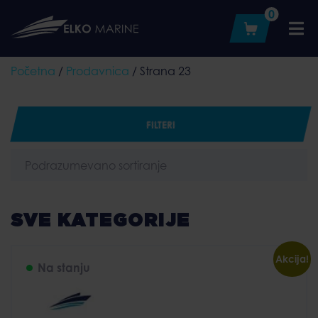
Skip
0
to
content
Početna
/
Prodavnica
/ Strana 23
FILTERI
SVE KATEGORIJE
Akcija!
Na stanju