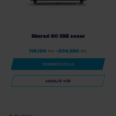
Simrad GO XSE sonar
118.100
–
200.550
RSD
RSD
Price
range:
ODABERITE OPCIJE
118.100 RSD
through
SAZNAJTE VIŠE
200.550 RSD
Na stanju