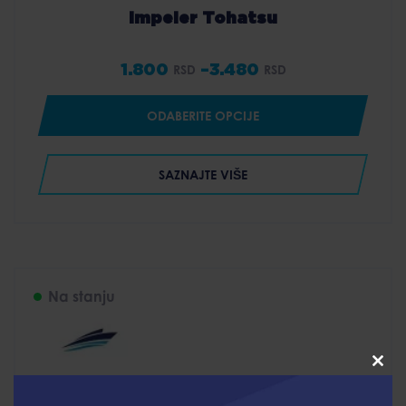
Impeler Tohatsu
1.800
–
3.480
RSD
RSD
Price
range:
ODABERITE OPCIJE
1.800 RSD
through
SAZNAJTE VIŠE
3.480 RSD
Na stanju
Clo
this