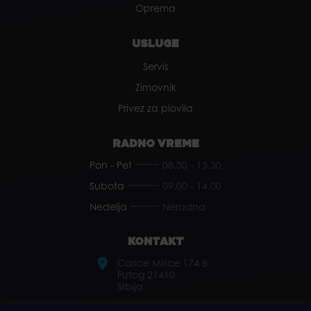
Oprema
USLUGE
Servis
Zimovnik
Privez za plovila
RADNO VREME
Pon - Pet
08.30 - 15.30
Subota
09.00 - 14.00
Nedelja
Neradna
KONTAKT
Carice Milice 174 B
Futog 21410
Srbija