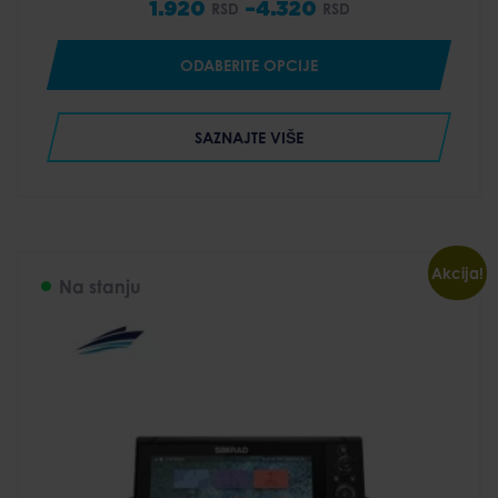
1.920
–
4.320
RSD
RSD
Price
range:
ODABERITE OPCIJE
1.920 RSD
through
SAZNAJTE VIŠE
4.320 RSD
Akcija!
Na stanju