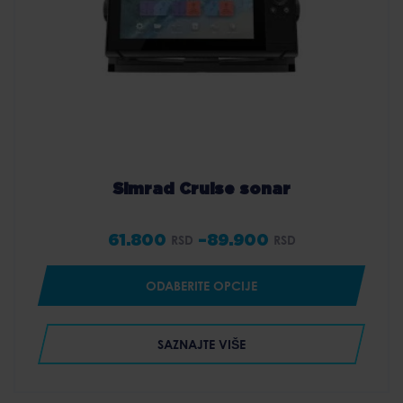
Simrad Cruise sonar
61.800
–
89.900
RSD
RSD
Price
range:
ODABERITE OPCIJE
61.800 RSD
through
SAZNAJTE VIŠE
89.900 RSD