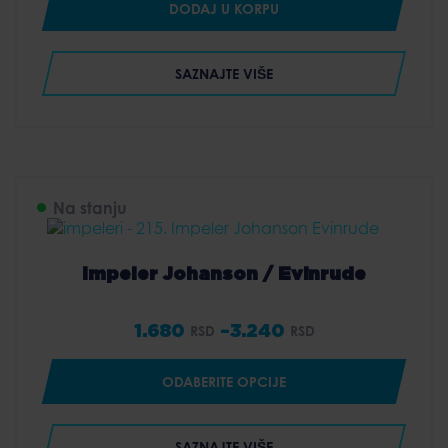
DODAJ U KORPU
SAZNAJTE VIŠE
Na stanju
Impeler Johanson / Evinrude
1.680
–
3.240
RSD
RSD
Price
range:
ODABERITE OPCIJE
1.680 RSD
through
SAZNAJTE VIŠE