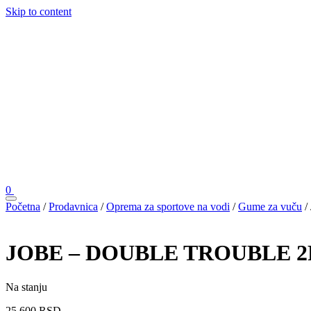
Skip to content
0
Početna
/
Prodavnica
/
Oprema za sportove na vodi
/
Gume za vuču
/
JOBE – DOUBLE TROUBLE 2
Na stanju
25.600
RSD