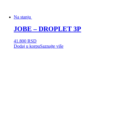
Na stanju
JOBE – DROPLET 3P
41.800
RSD
Dodaj u korpu
Saznajte više