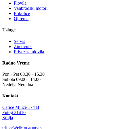
Plovila
Vanbrodski motori
Prikolice
Oprema
Usluge
Servis
Zimovnik
Privez za plovila
Radno Vreme
Pon - Pet
08.30 - 15.30
Subota
09.00 - 14.00
Nedelja
Neradna
Kontakt
Carice Milice 174 B
Futog 21410
Srbija
office@elkomarine.rs