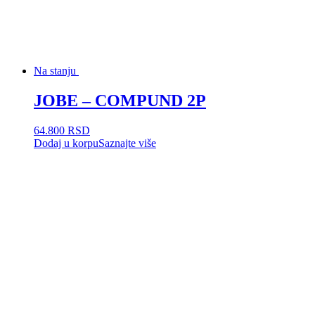
Na stanju
JOBE – COMPUND 2P
64.800
RSD
Dodaj u korpu
Saznajte više