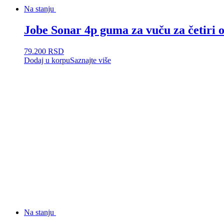
Na stanju
Jobe Sonar 4p guma za vuču za četiri 
79.200
RSD
Dodaj u korpu
Saznajte više
Na stanju