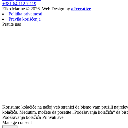
+381 64 112 7 119
Elko Marine © 2026. Web Design by
a2creative
Politika privatnosti
Pravila korišćenja
Pratite nas
Koristimo kolačiće na našoj veb stranici da bismo vam pružili najrele
kolačića. Međutim, možete da posetite „Podešavanja kolačića“ da bist
Podešavanja kolačića
Prihvati sve
Manage consent