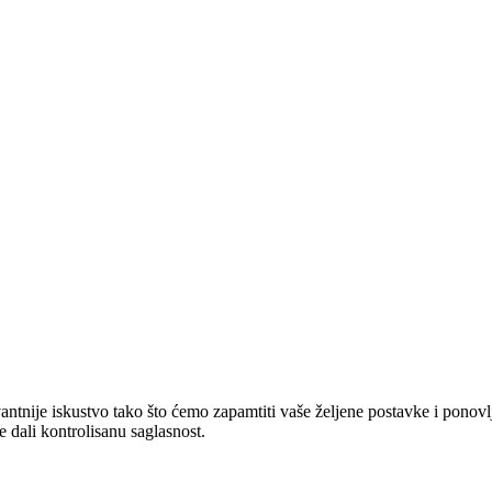
vantnije iskustvo tako što ćemo zapamtiti vaše željene postavke i pono
e dali kontrolisanu saglasnost.