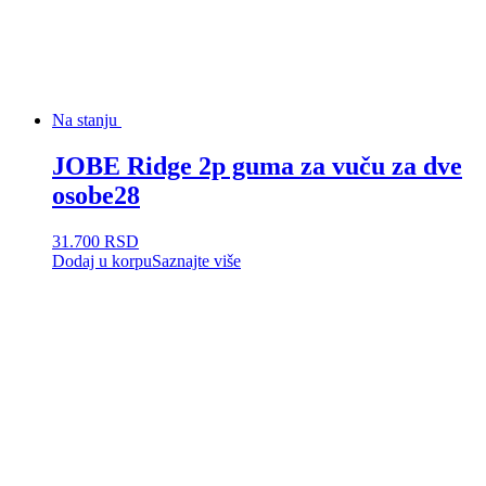
Na stanju
JOBE Ridge 2p guma za vuču za dve
osobe28
31.700
RSD
Dodaj u korpu
Saznajte više