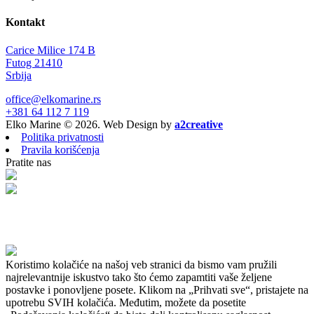
Kontakt
Carice Milice 174 B
Futog 21410
Srbija
office@elkomarine.rs
+381 64 112 7 119
Elko Marine © 2026. Web Design by
a2creative
Politika privatnosti
Pravila korišćenja
Pratite nas
Koristimo kolačiće na našoj veb stranici da bismo vam pružili
najrelevantnije iskustvo tako što ćemo zapamtiti vaše željene
postavke i ponovljene posete. Klikom na „Prihvati sve“, pristajete na
upotrebu SVIH kolačića. Međutim, možete da posetite