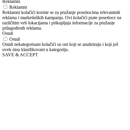
Reklamni
Reklamni
Reklamni kolačići koriste se za pružanje posetiocima relevantnih
reklama i marketinških kampanja. Ovi kolačići prate posetioce na
različitim veb lokacijama i prikupljaju informacije za pružanje
prilagođenih reklama.
Ostali
Ostali
Ostali nekategorisani kolačići su oni koji se analiziraju i koji još
uvek nisu klasifikovani u kategoriju.
SAVE & ACCEPT