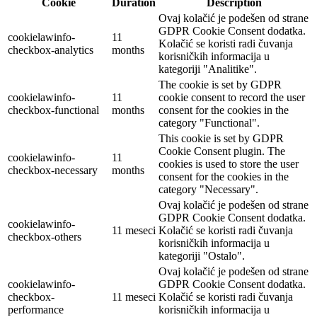
Cookie
Duration
Description
Ovaj kolačić je podešen od strane
GDPR Cookie Consent dodatka.
cookielawinfo-
11
Kolačić se koristi radi čuvanja
checkbox-analytics
months
korisničkih informacija u
kategoriji "Analitike".
The cookie is set by GDPR
cookielawinfo-
11
cookie consent to record the user
checkbox-functional
months
consent for the cookies in the
category "Functional".
This cookie is set by GDPR
Cookie Consent plugin. The
cookielawinfo-
11
cookies is used to store the user
checkbox-necessary
months
consent for the cookies in the
category "Necessary".
Ovaj kolačić je podešen od strane
GDPR Cookie Consent dodatka.
cookielawinfo-
11 meseci
Kolačić se koristi radi čuvanja
checkbox-others
korisničkih informacija u
kategoriji "Ostalo".
Ovaj kolačić je podešen od strane
cookielawinfo-
GDPR Cookie Consent dodatka.
checkbox-
11 meseci
Kolačić se koristi radi čuvanja
performance
korisničkih informacija u