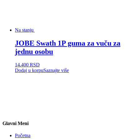
Na stanju
JOBE Swath 1P guma za vuču za
jednu osobu
14.400
RSD
Dodaj u korpu
Saznajte više
Glavni Meni
Početna