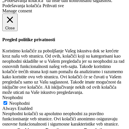
„Podešavanja kolačića“ da biste dali kontrolisanu saglasnost.
Podešavanja kolačića
Prihvati sve
Manage consent
Close
Pregled politike privatnosti
Koristimo kolačiće za poboljšanje Vašeg iskustva dok se krećete
kroz našu veb stranicu. Od ovih, kolačići koji su kategorisani kao
neophodni skladište se u Vašem pregledaču jer su neophodni za rad
osnovnih funkcionalnosti našeg veb-sajta. Takođe koristimo
kolačiće trećih strana koji nam pomažu da analiziramo i razumemo
kako koristite ovu veb stranicu. Ovi kolačići će se čuvati u Vašem
pregledaču samo uz Vašu saglasnost. Takođe imate mogućnost da
isključite ove kolačiće. Ali isključivanje nekih od ovih kolačića
može uticati na Vaše iskustvo pregledavanja.
Neophodni
Neophodni
Always Enabled
Neophodni kolačići su apsolutno neophodni za pravilno
funkcionisanje veb stranice. Ovi kolačići anonimno osiguravaju
osnovne funkcionalnosti i sigurnosne karakteristike veb stranice.