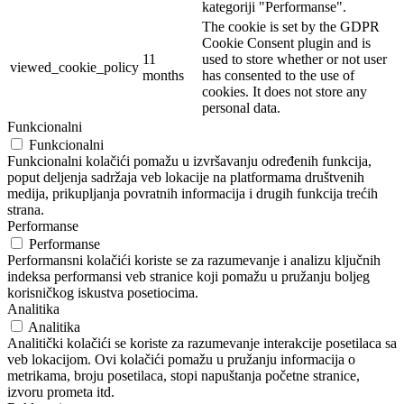
kategoriji "Performanse".
The cookie is set by the GDPR
Cookie Consent plugin and is
11
used to store whether or not user
viewed_cookie_policy
months
has consented to the use of
cookies. It does not store any
personal data.
Funkcionalni
Funkcionalni
Funkcionalni kolačići pomažu u izvršavanju određenih funkcija,
poput deljenja sadržaja veb lokacije na platformama društvenih
medija, prikupljanja povratnih informacija i drugih funkcija trećih
strana.
Performanse
Performanse
Performansni kolačići koriste se za razumevanje i analizu ključnih
indeksa performansi veb stranice koji pomažu u pružanju boljeg
korisničkog iskustva posetiocima.
Analitika
Analitika
Analitički kolačići se koriste za razumevanje interakcije posetilaca sa
veb lokacijom. Ovi kolačići pomažu u pružanju informacija o
metrikama, broju posetilaca, stopi napuštanja početne stranice,
izvoru prometa itd.